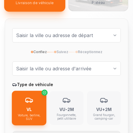
Plateau
Livraison de véhicule
Confiez
Suivez
Réceptionnez
Type de véhicule
VL
VU-2M
VU+2M
Fourgonnette,
Grand fourgon,
Voiture, berline,
petit utilitaire
camping-car
SUV