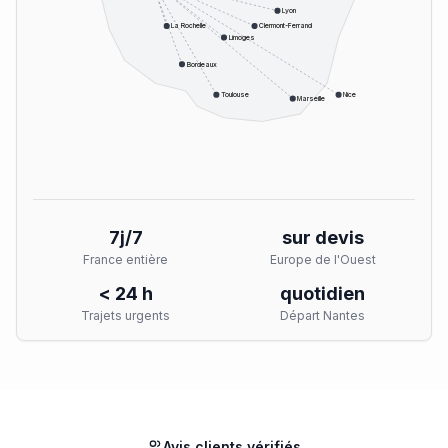
Lyon
La Rochelle
Clermont-Ferrand
Limoges
Bordeaux
Toulouse
Nice
Marseille
7j/7
sur devis
France entière
Europe de l'Ouest
< 24 h
quotidien
Trajets urgents
Départ Nantes
Avis clients vérifiés