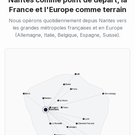
France et l'Europe comme terrain
Nous opérons quotidiennement depuis Nantes vers
les grandes métropoles françaises et en Europe
(Allemagne, Italie, Belgique, Espagne, Suisse).
Lille
Rouen
Paris
Brest
Strasbourg
Rennes
Le Mans
Angers
Tours
Nantes
Lyon
La Rochelle
Clermont-Ferrand
Limoges