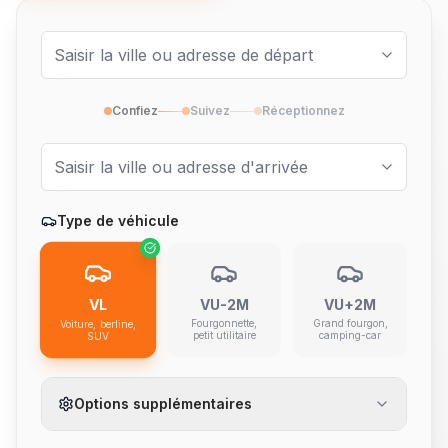
Confiez
Suivez
Réceptionnez
Type de véhicule
VL
VU-2M
VU+2M
Fourgonnette,
Grand fourgon,
Voiture, berline,
petit utilitaire
camping-car
SUV
Options supplémentaires