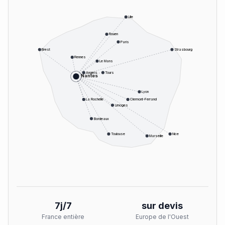
Lille
Rouen
Paris
Brest
Strasbourg
Rennes
Le Mans
Angers
Tours
Nantes
Lyon
La Rochelle
Clermont-Ferrand
Limoges
Bordeaux
Toulouse
Nice
Marseille
7j/7
sur devis
France entière
Europe de l'Ouest