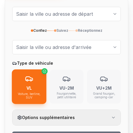
Confiez
Suivez
Réceptionnez
Type de véhicule
VL
VU-2M
VU+2M
Fourgonnette,
Grand fourgon,
Voiture, berline,
petit utilitaire
camping-car
SUV
Options supplémentaires