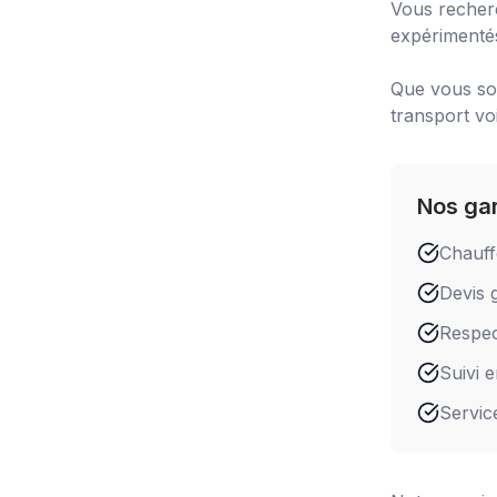
Vous recher
expérimentés
Que vous soy
transport vo
Nos ga
Chauff
Devis g
Respect
Suivi 
Servic