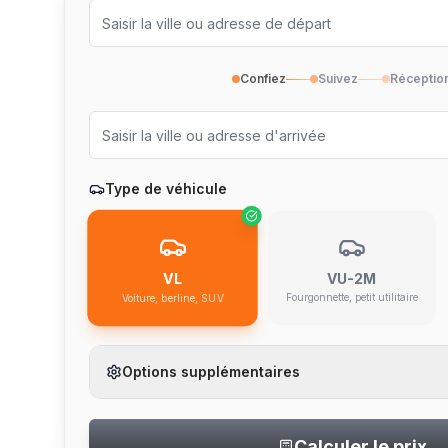
Confiez
Suivez
Réceptio
Type de véhicule
VU-2M
VL
Fourgonnette, petit utilitaire
Voiture, berline, SUV
Options supplémentaires
Calculer le prix