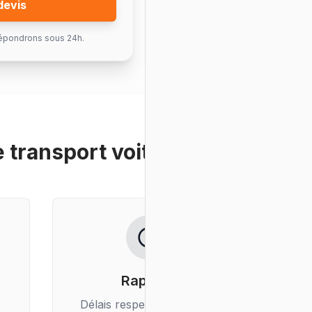
devis
épondrons sous 24h.
e
transport voiture
?
Rapidité
Délais respectés, livraison