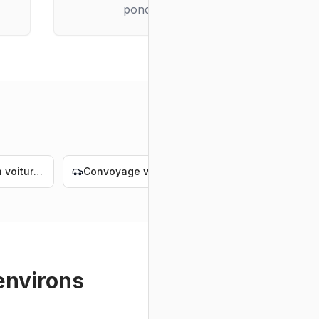
ponctuelle
Livraison voiture électrique Nantes
Convoyage voiture électrique Nantes
Livraison voiture de luxe Nantes
environs