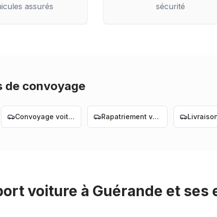
icules assurés
sécurité
s de convoyage
Convoyage voiture Nantes
Rapatriement voiture Nantes
ort voiture
à
Guérande
et ses 