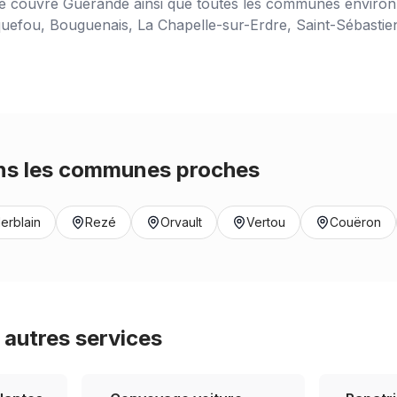
ce couvre
Guérande
ainsi que toutes les communes environn
uefou, Bouguenais, La Chapelle-sur-Erdre, Saint-Sébastien-
s les communes proches
erblain
Rezé
Orvault
Vertou
Couëron
autres services