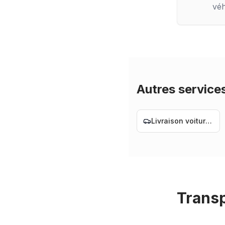
véh
Autres service
Livraison voiture Nantes
Transp