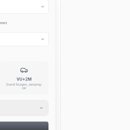
nnez
VU+2M
Grand fourgon, camping-
car