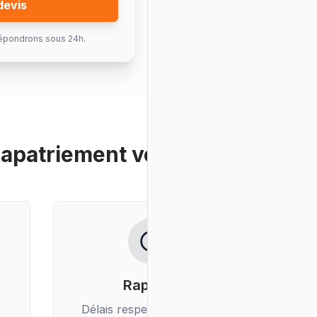
devis
épondrons sous 24h.
rapatriement voiture
?
Rapidité
Délais respectés, livraison