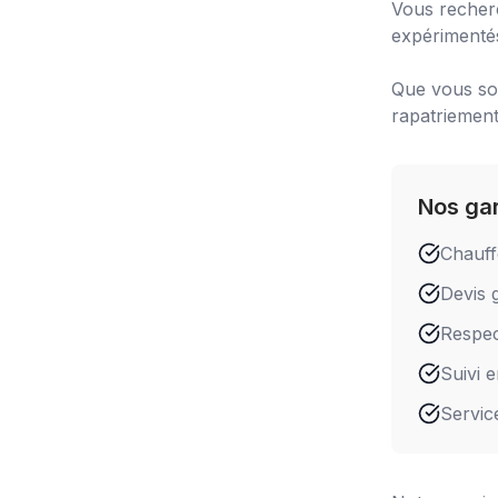
Vous recher
expérimentés
Que vous soy
rapatriement
Nos ga
Chauff
Devis g
Respect
Suivi 
Servic