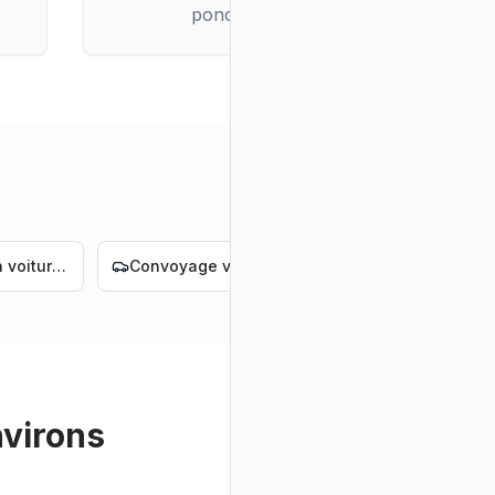
ponctuelle
Livraison voiture électrique Nantes
Convoyage voiture électrique Nantes
Livraison voiture de luxe Nantes
nvirons