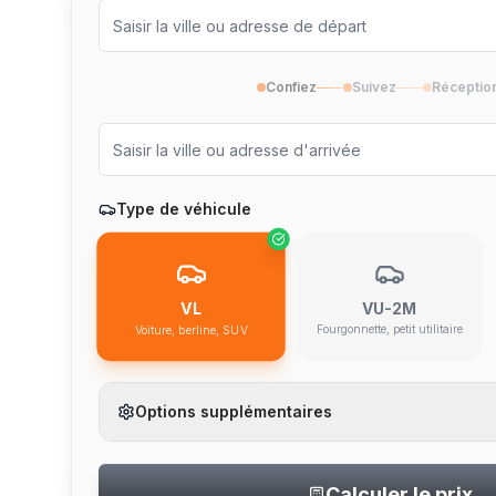
Confiez
Suivez
Réceptio
Type de véhicule
VU-2M
VL
Fourgonnette, petit utilitaire
Voiture, berline, SUV
Options supplémentaires
Calculer le prix