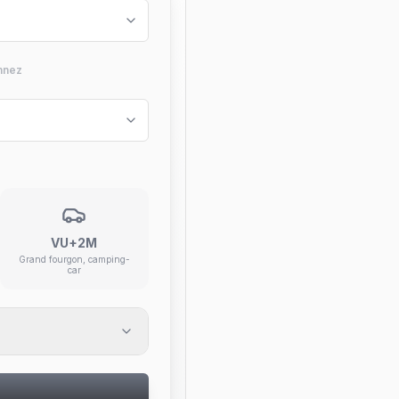
nnez
VU+2M
Grand fourgon, camping-
car