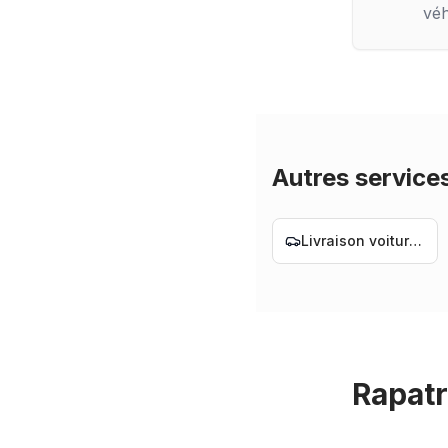
véh
Autres service
Livraison voiture Nantes
Rapatr