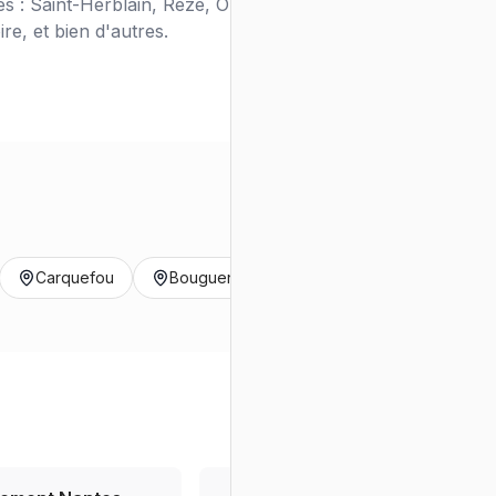
 : Saint-Herblain, Rezé, Orvault, Vertou,
e, et bien d'autres.
Carquefou
Bouguenais