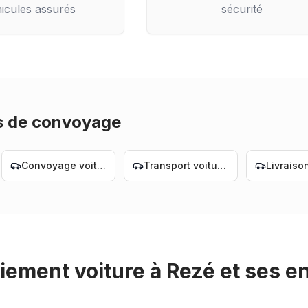
icules assurés
sécurité
s de convoyage
Convoyage voiture Nantes
Transport voiture Nantes
iement voiture
à
Rezé
et ses e