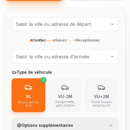
Confiez
Suivez
Réceptionnez
Type de véhicule
VL
VU-2M
VU+2M
Fourgonnette,
Grand fourgon,
Voiture, berline,
petit utilitaire
camping-car
SUV
Options supplémentaires