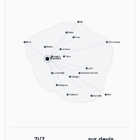
Lille
Rouen
Paris
Brest
Strasbourg
Rennes
Le Mans
Angers
Tours
Nantes
Lyon
La Rochelle
Clermont-Ferrand
Limoges
Bordeaux
Toulouse
Nice
Marseille
7j/7
sur devis