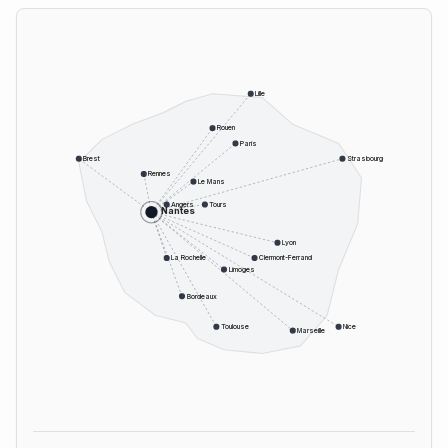
Lille
Rouen
Paris
Brest
Strasbourg
Rennes
Le Mans
Angers
Tours
Nantes
Lyon
La Rochelle
Clermont-Ferrand
Limoges
Bordeaux
Toulouse
Nice
Marseille