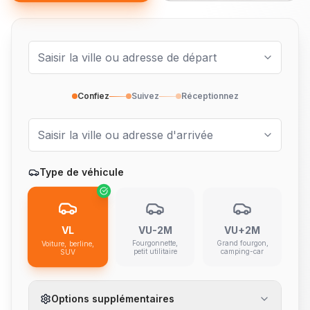
Confiez
Suivez
Réceptionnez
Type de véhicule
VL
VU-2M
VU+2M
Fourgonnette,
Grand fourgon,
Voiture, berline,
petit utilitaire
camping-car
SUV
Options supplémentaires