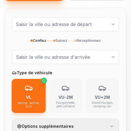
Confiez
Suivez
Réceptionnez
Type de véhicule
VL
VU-2M
VU+2M
Fourgonnette,
Grand fourgon,
Voiture, berline,
petit utilitaire
camping-car
SUV
Options supplémentaires