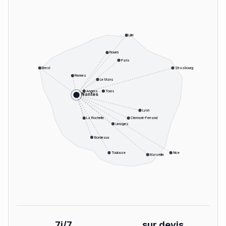
Lille
Rouen
Paris
Brest
Strasbourg
Rennes
Le Mans
Angers
Tours
Nantes
Lyon
La Rochelle
Clermont-Ferrand
Limoges
Bordeaux
Toulouse
Nice
Marseille
7j/7
sur devis