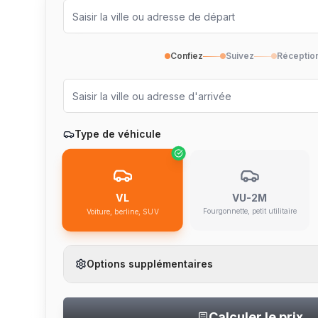
Confiez
Suivez
Réceptio
Type de véhicule
VU-2M
VL
Fourgonnette, petit utilitaire
Voiture, berline, SUV
Options supplémentaires
Calculer le prix