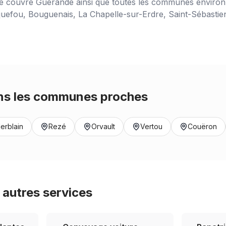
ce couvre
Guérande
ainsi que toutes les communes environn
uefou, Bouguenais, La Chapelle-sur-Erdre, Saint-Sébastien-
s les communes proches
erblain
Rezé
Orvault
Vertou
Couëron
autres services