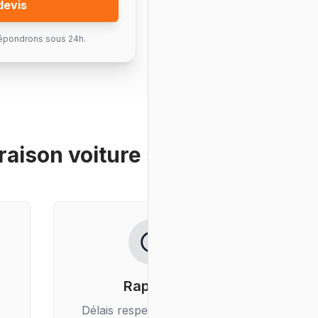
devis
épondrons sous 24h.
vraison voiture société
?
Rapidité
Délais respectés, livraison