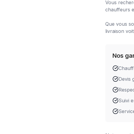
Vous recher
chauffeurs e
Que vous soy
livraison voi
Nos ga
Chauff
Devis g
Respect
Suivi 
Servic