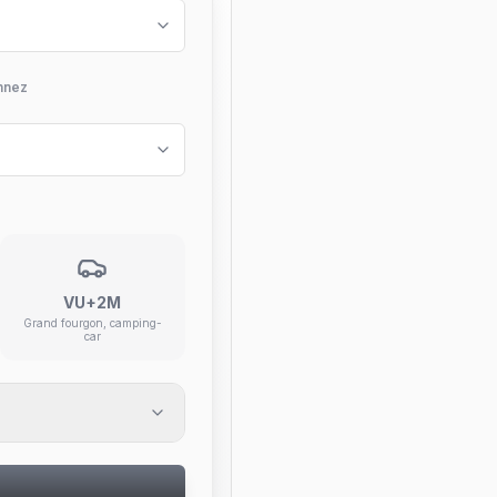
nnez
VU+2M
Grand fourgon, camping-
car