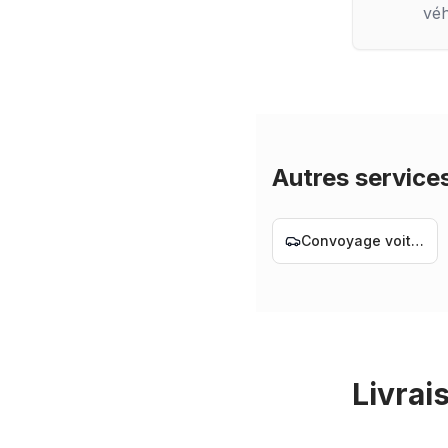
véh
Autres service
Convoyage voiture Nantes
Livrai