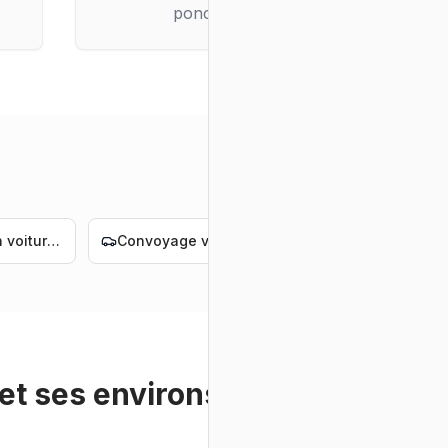
ponctuelle
Livraison voiture électrique Nantes
Convoyage voiture électrique Nantes
Livraison voiture de luxe Nantes
et ses environs