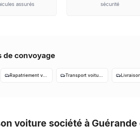
icules assurés
sécurité
s de convoyage
Rapatriement voiture Nantes
Transport voiture Nantes
son voiture société
à
Guérande