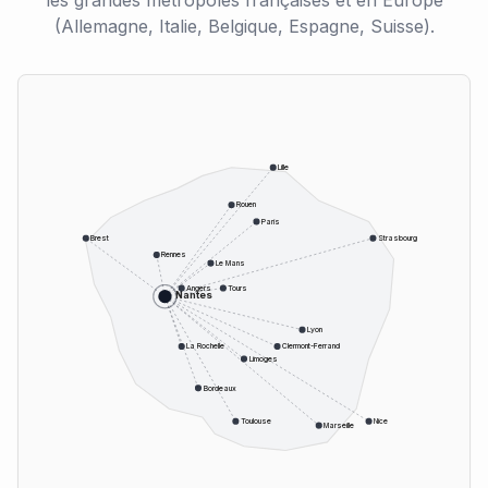
les grandes métropoles françaises et en Europe
(Allemagne, Italie, Belgique, Espagne, Suisse).
Lille
Rouen
Paris
Brest
Strasbourg
Rennes
Le Mans
Angers
Tours
Nantes
Lyon
La Rochelle
Clermont-Ferrand
Limoges
Bordeaux
Toulouse
Nice
Marseille