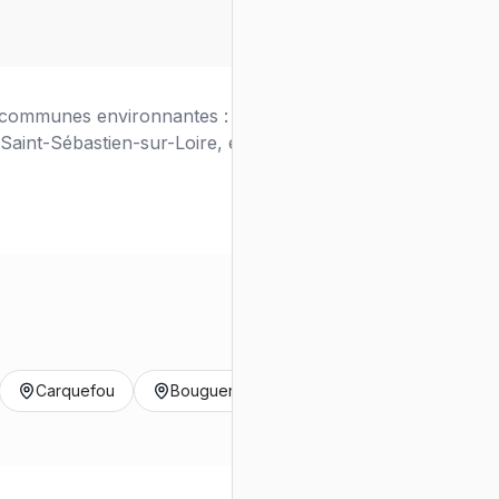
s communes environnantes : Saint-Herblain,
aint-Sébastien-sur-Loire, et bien d'autres.
Carquefou
Bouguenais