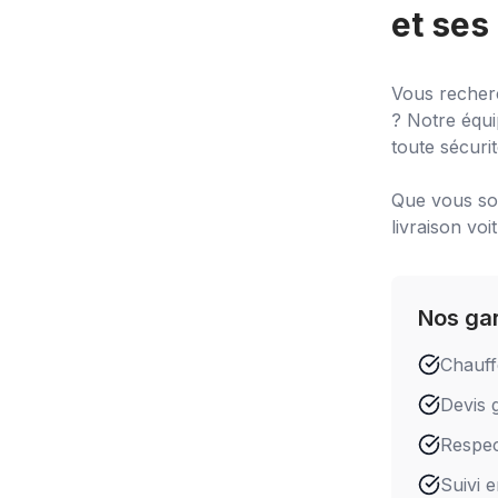
et ses
Vous recher
? Notre équi
toute sécurit
Que vous soy
livraison voi
Nos ga
Chauff
Devis g
Respect
Suivi 