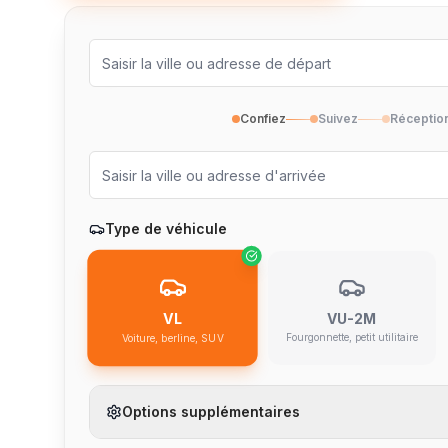
Confiez
Suivez
Réceptio
Type de véhicule
VU-2M
VL
Fourgonnette, petit utilitaire
Voiture, berline, SUV
Options supplémentaires