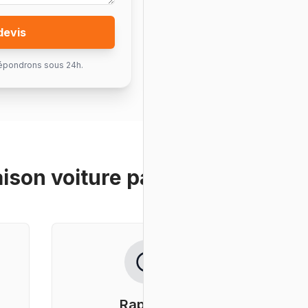
devis
épondrons sous 24h.
aison voiture particulier
?
Rapidité