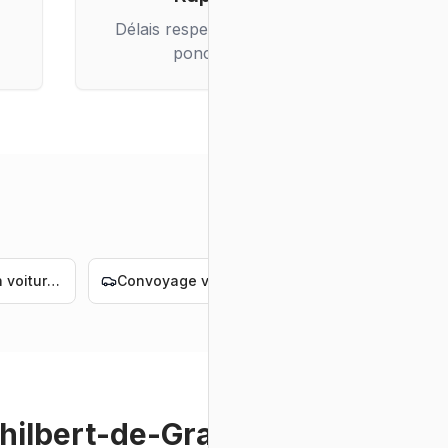
Délais respectés, livraison
ponctuelle
Livraison voiture électrique Nantes
Convoyage voiture électrique Nantes
Livraison voiture de luxe Nantes
hilbert-de-Grand-Lieu