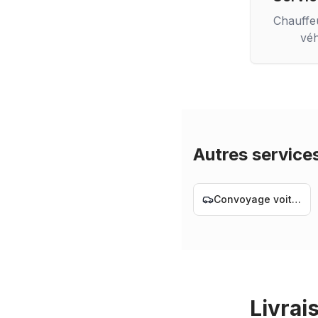
Chauffe
véh
Autres service
Convoyage voiture Nantes
Livrai