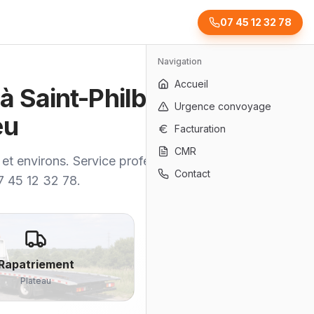
07 45 12 32 78
Navigation
Accueil
 à Saint-Philbert-
Urgence convoyage
eu
Facturation
CMR
 et environs. Service professionnel,
Contact
07 45 12 32 78.
Rapatriement
Plateau