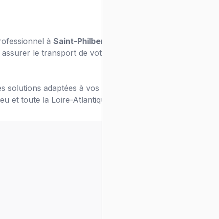
professionnel à
Saint-Philbert-de-Grand-Lieu
 assurer le transport de votre véhicule en
s solutions adaptées à vos besoins de
ieu
et toute la Loire-Atlantique.