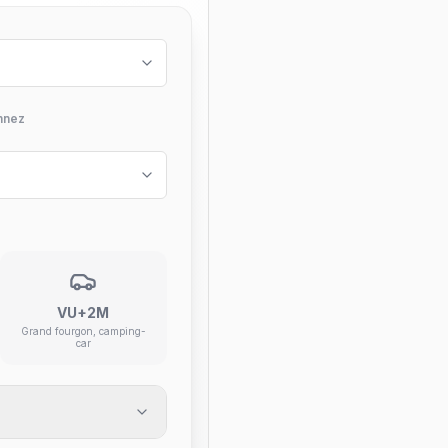
nnez
VU+2M
Grand fourgon, camping-
car