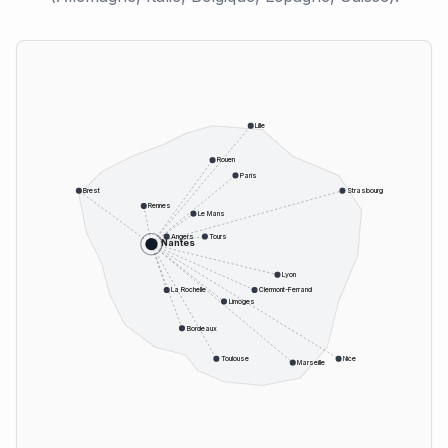
Lille
Rouen
Paris
Brest
Strasbourg
Rennes
Le Mans
Angers
Tours
Nantes
Lyon
La Rochelle
Clermont-Ferrand
Limoges
Bordeaux
Toulouse
Nice
Marseille