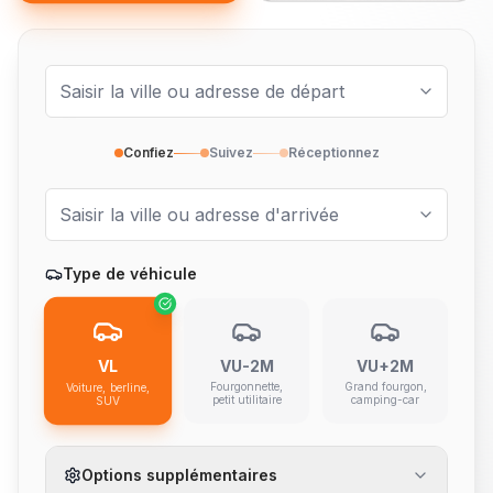
Confiez
Suivez
Réceptionnez
Type de véhicule
VL
VU-2M
VU+2M
Fourgonnette,
Grand fourgon,
Voiture, berline,
petit utilitaire
camping-car
SUV
Options supplémentaires