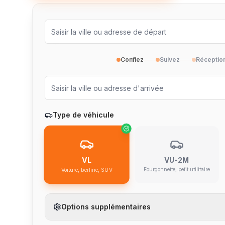
Confiez
Suivez
Réceptio
Type de véhicule
VU-2M
VL
Fourgonnette, petit utilitaire
Voiture, berline, SUV
Options supplémentaires