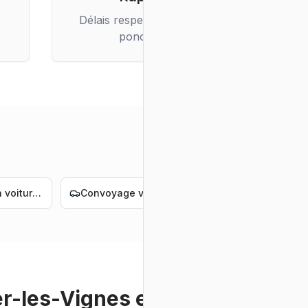
Délais respectés, livraison
ponctuelle
Livraison voiture électrique Nantes
Convoyage voiture électrique Nantes
Convoyage voiture de luxe Nantes
er-les-Vignes
et ses