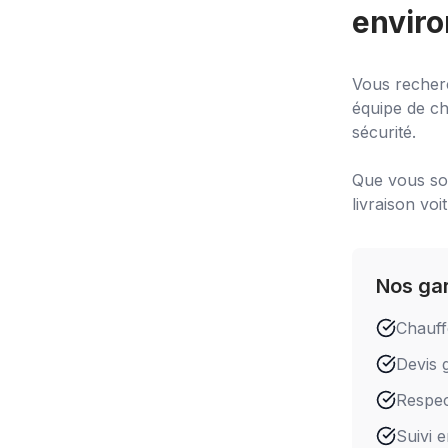
enviro
Vous recher
équipe de ch
sécurité.
Que vous soy
livraison voi
Nos ga
Chauff
Devis g
Respect
Suivi 