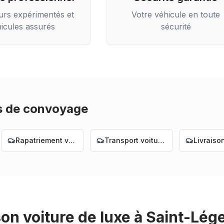
urs expérimentés et
Votre véhicule en toute
icules assurés
sécurité
s de convoyage
Rapatriement voiture Nantes
Transport voiture Nantes
son voiture de luxe
à
Saint-Lég