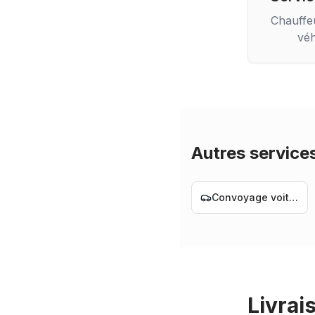
Chauffe
véh
Autres service
Convoyage voiture Nantes
Livrai