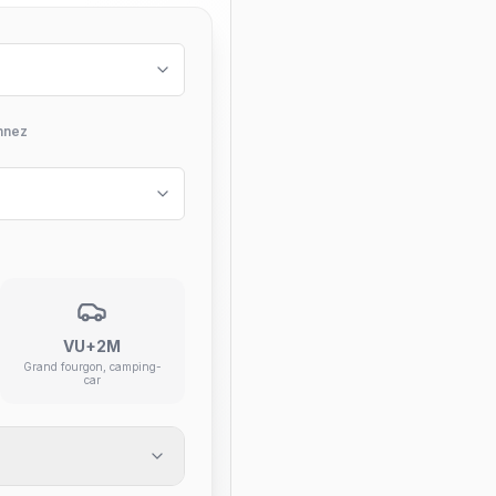
nnez
VU+2M
Grand fourgon, camping-
car