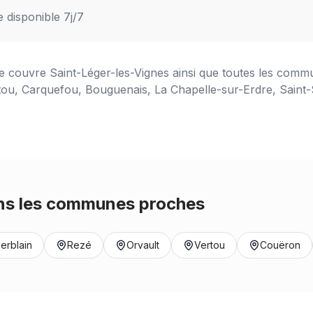
e disponible 7j/7
ce couvre
Saint-Léger-les-Vignes
ainsi que toutes les commu
tou, Carquefou, Bouguenais, La Chapelle-sur-Erdre, Saint-S
s les communes proches
erblain
Rezé
Orvault
Vertou
Couëron