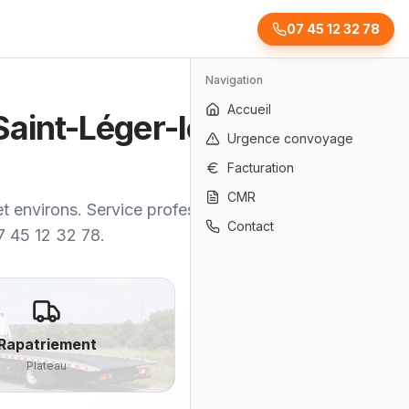
07 45 12 32 78
Navigation
Accueil
 Saint-Léger-les-
Urgence convoyage
Facturation
CMR
t environs. Service professionnel,
Contact
07 45 12 32 78.
Rapatriement
Plateau