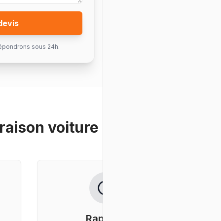
devis
épondrons sous 24h.
vraison voiture de luxe
?
Rapidité