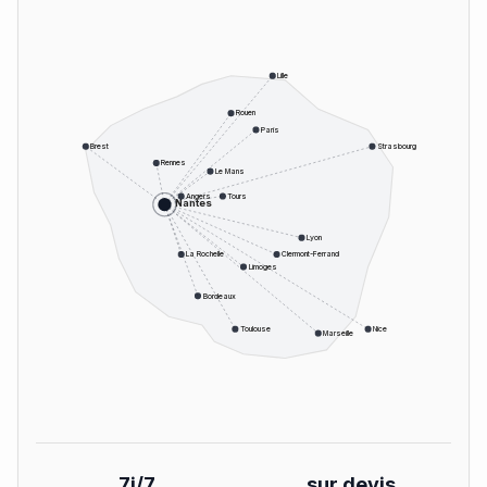
Lille
Rouen
Paris
Brest
Strasbourg
Rennes
Le Mans
Angers
Tours
Nantes
Lyon
La Rochelle
Clermont-Ferrand
Limoges
Bordeaux
Toulouse
Nice
Marseille
7j/7
sur devis