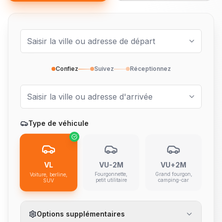
Confiez
Suivez
Réceptionnez
Type de véhicule
VL
VU-2M
VU+2M
Fourgonnette,
Grand fourgon,
Voiture, berline,
petit utilitaire
camping-car
SUV
Options supplémentaires