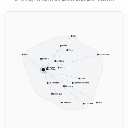
Lille
Rouen
Paris
Brest
Strasbourg
Rennes
Le Mans
Angers
Tours
Nantes
Lyon
La Rochelle
Clermont-Ferrand
Limoges
Bordeaux
Toulouse
Nice
Marseille