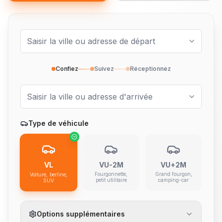
Confiez
Suivez
Réceptionnez
Type de véhicule
VL
VU-2M
VU+2M
Fourgonnette,
Grand fourgon,
Voiture, berline,
petit utilitaire
camping-car
SUV
Options supplémentaires