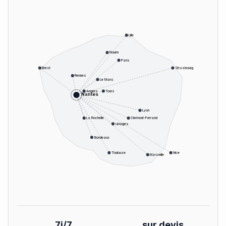
Lille
Rouen
Paris
Brest
Strasbourg
Rennes
Le Mans
Angers
Tours
Nantes
Lyon
La Rochelle
Clermont-Ferrand
Limoges
Bordeaux
Toulouse
Nice
Marseille
7j/7
sur devis