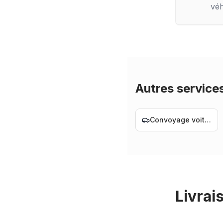
véh
Autres service
Convoyage voiture Nantes
Livrai