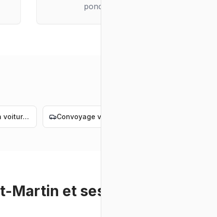
ponctuelle
Livraison voiture électrique Nantes
Convoyage voiture électrique Nantes
Livraison voiture de luxe Nantes
t-Martin
et ses environs