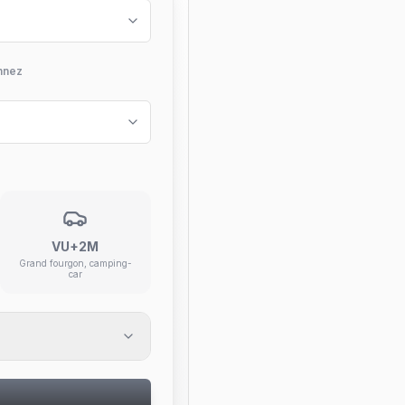
nnez
VU+2M
Grand fourgon, camping-
car