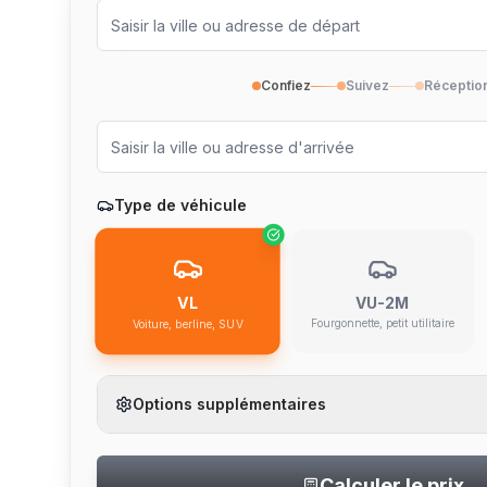
Confiez
Suivez
Réceptio
Type de véhicule
VU-2M
VL
Fourgonnette, petit utilitaire
Voiture, berline, SUV
Options supplémentaires
Calculer le prix