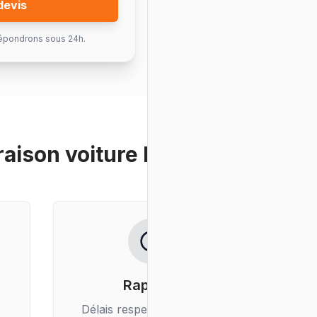
devis
épondrons sous 24h.
raison voiture location
?
Rapidité
Délais respectés, livraison