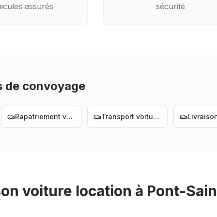
icules assurés
sécurité
s de convoyage
Rapatriement voiture Nantes
Transport voiture Nantes
son voiture location
à
Pont-Sain