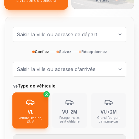
Plateau
Livraison de véhicule
Confiez
Suivez
Réceptionnez
Type de véhicule
VL
VU-2M
VU+2M
Fourgonnette,
Grand fourgon,
Voiture, berline,
petit utilitaire
camping-car
SUV