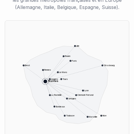
les grandes métropoles françaises et en Europe
(Allemagne, Italie, Belgique, Espagne, Suisse).
Lille
Rouen
Paris
Brest
Strasbourg
Rennes
Le Mans
Angers
Tours
Nantes
Lyon
La Rochelle
Clermont-Ferrand
Limoges
Bordeaux
Toulouse
Nice
Marseille