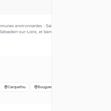
mmunes environnantes : Saint-Herblain, Rezé,
ébastien-sur-Loire, et bien d'autres.
Carquefou
Bouguenais