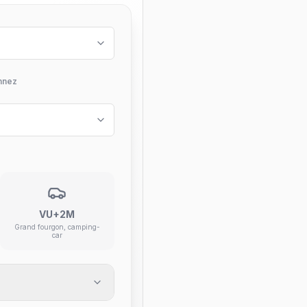
nnez
VU+2M
Grand fourgon, camping-
car