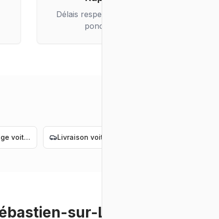
Délais respectés, livraison
ponctuelle
Convoyage voiture électrique Nantes
Livraison voiture de luxe Nantes
Convoyage voiture de luxe Nantes
ébastien-sur-Loire
et