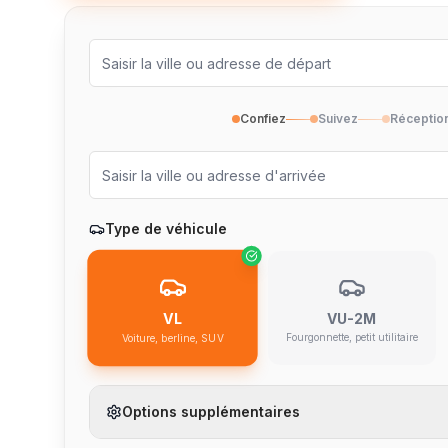
Confiez
Suivez
Réceptio
Type de véhicule
VU-2M
VL
Fourgonnette, petit utilitaire
Voiture, berline, SUV
Options supplémentaires