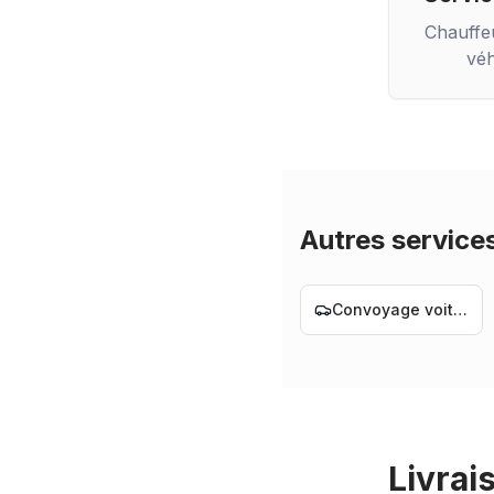
Chauffe
véh
Autres service
Convoyage voiture Nantes
Livrai