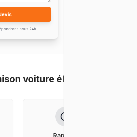
devis
épondrons sous 24h.
aison voiture électrique
?
Rapidité