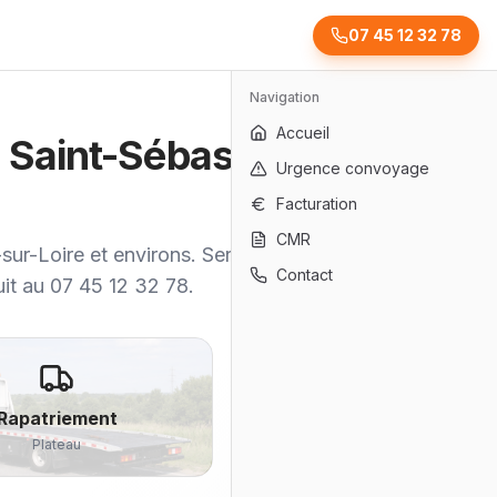
07 45 12 32 78
Navigation
Accueil
à Saint-Sébastien-
Urgence convoyage
Facturation
CMR
sur-Loire et environs. Service
Contact
uit au 07 45 12 32 78.
Rapatriement
Plateau