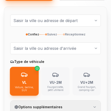
Confiez
Suivez
Réceptionnez
Type de véhicule
VL
VU-2M
VU+2M
Fourgonnette,
Grand fourgon,
Voiture, berline,
petit utilitaire
camping-car
SUV
Options supplémentaires