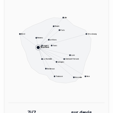
Lille
Rouen
Paris
Brest
Strasbourg
Rennes
Le Mans
Angers
Tours
Nantes
Lyon
La Rochelle
Clermont-Ferrand
Limoges
Bordeaux
Toulouse
Nice
Marseille
7j/7
sur devis