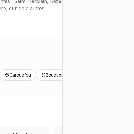
tes : Saint-Herblain, Rezé, Orvault, Vertou,
e, et bien d'autres.
Carquefou
Bouguenais