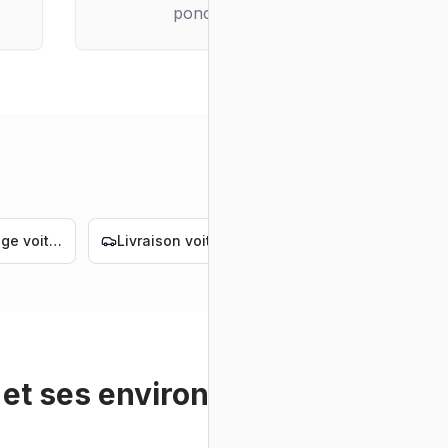
ponctuelle
Convoyage voiture électrique Nantes
Livraison voiture de luxe Nantes
Convoyage voiture de luxe Nantes
et ses environs