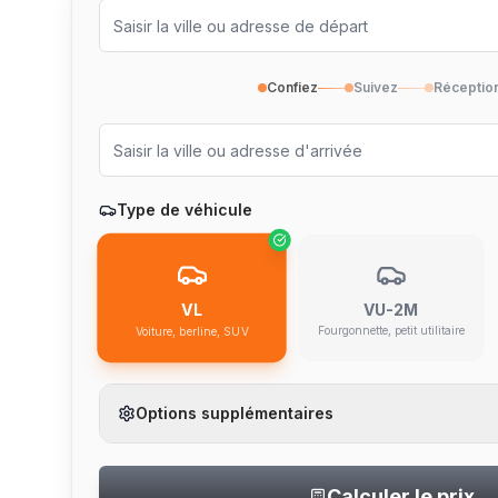
Confiez
Suivez
Réceptio
Type de véhicule
VU-2M
VL
Fourgonnette, petit utilitaire
Voiture, berline, SUV
Options supplémentaires
Calculer le prix