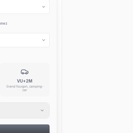
nnez
VU+2M
Grand fourgon, camping-
car