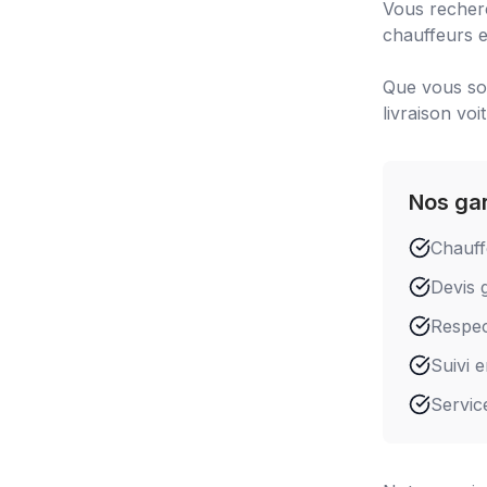
Vous recher
chauffeurs e
Que vous soy
livraison voi
Nos ga
Chauff
Devis g
Respect
Suivi 
Servic