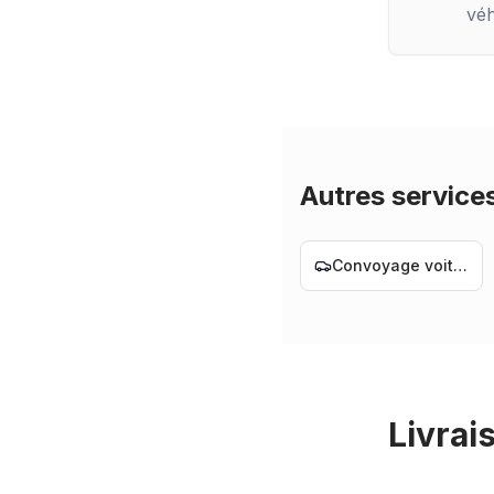
véh
Autres service
Convoyage voiture Nantes
Livrai