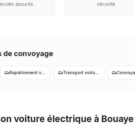
icules assurés
sécurité
s de convoyage
Rapatriement voiture Nantes
Transport voiture Nantes
son voiture électrique
à
Bouaye