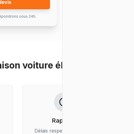
devis
épondrons sous 24h.
aison voiture électrique
?
Rapidité
Délais respectés, livraison