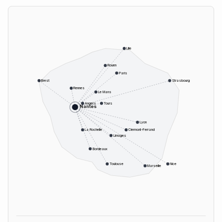
Lille
Rouen
Paris
Brest
Strasbourg
Rennes
Le Mans
Angers
Tours
Nantes
Lyon
La Rochelle
Clermont-Ferrand
Limoges
Bordeaux
Toulouse
Nice
Marseille