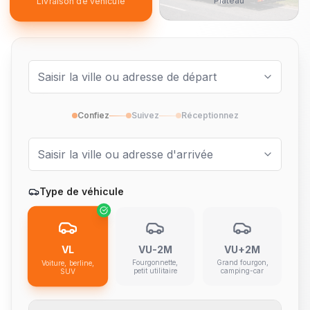
Plateau
Livraison de véhicule
Confiez
Suivez
Réceptionnez
Type de véhicule
VL
VU-2M
VU+2M
Fourgonnette,
Grand fourgon,
Voiture, berline,
petit utilitaire
camping-car
SUV