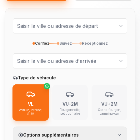
Confiez
Suivez
Réceptionnez
Type de véhicule
VL
VU-2M
VU+2M
Fourgonnette,
Grand fourgon,
Voiture, berline,
petit utilitaire
camping-car
SUV
Options supplémentaires