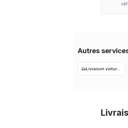
véh
Autres service
Livraison voiture Nantes
Livrais