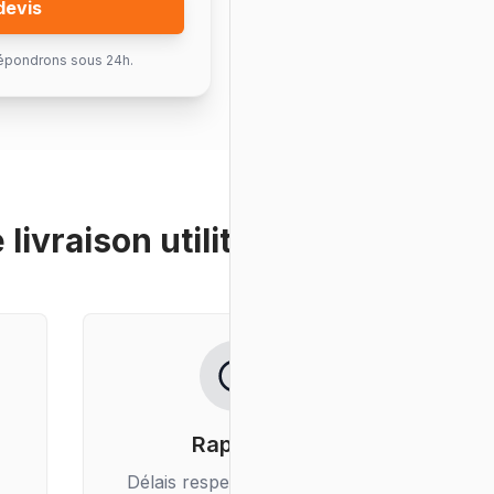
devis
épondrons sous 24h.
e
livraison utilitaire
?
Rapidité
Délais respectés, livraison