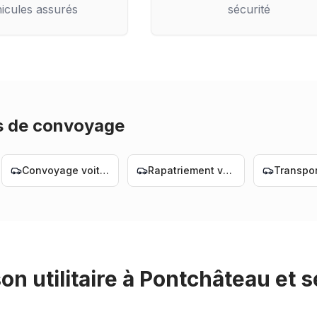
icules assurés
sécurité
s de convoyage
Convoyage voiture Nantes
Rapatriement voiture Nantes
on utilitaire
à
Pontchâteau
et s