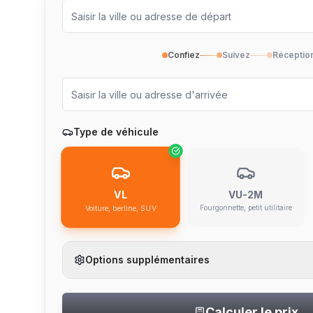
Confiez
Suivez
Réceptio
Type de véhicule
VU-2M
VL
Fourgonnette, petit utilitaire
Voiture, berline, SUV
Options supplémentaires
Calculer le prix