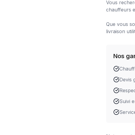
Vous recher
chauffeurs e
Que vous soy
livraison utili
Nos ga
Chauff
Devis g
Respect
Suivi 
Servic