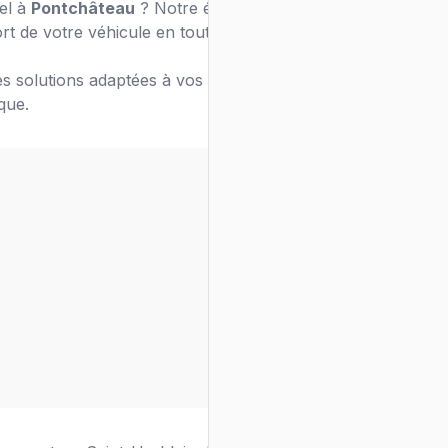
nel à
Pontchâteau
? Notre équipe de
rt de votre véhicule en toute sécurité.
s solutions adaptées à vos besoins de
ique.