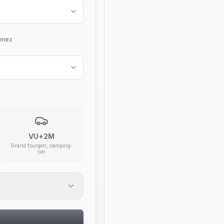
nnez
VU+2M
Grand fourgon, camping-
car