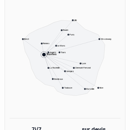
Lille
Rouen
Paris
Brest
Strasbourg
Rennes
Le Mans
Angers
Tours
Nantes
Lyon
La Rochelle
Clermont-Ferrand
Limoges
Bordeaux
Toulouse
Nice
Marseille
7j/7
sur devis