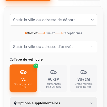
Confiez
Suivez
Réceptionnez
Type de véhicule
VL
VU-2M
VU+2M
Fourgonnette,
Grand fourgon,
Voiture, berline,
petit utilitaire
camping-car
SUV
Options supplémentaires