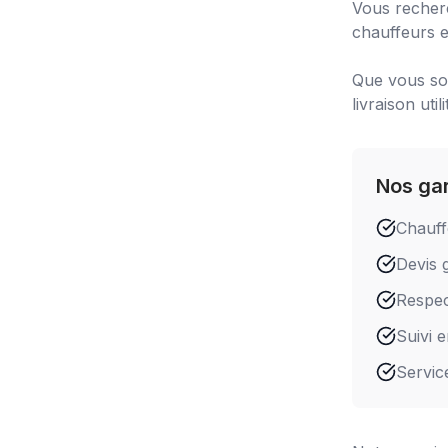
Vous recher
chauffeurs e
Que vous soy
livraison utili
Nos ga
Chauff
Devis g
Respect
Suivi 
Servic