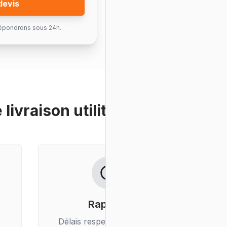
devis
épondrons sous 24h.
e
livraison utilitaire
?
Rapidité
Délais respectés, livraison