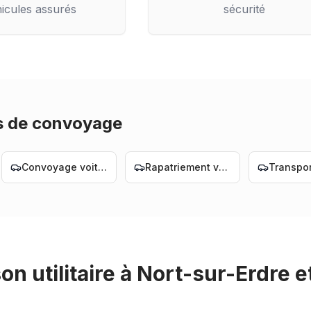
icules assurés
sécurité
s de convoyage
Convoyage voiture Nantes
Rapatriement voiture Nantes
on utilitaire
à
Nort-sur-Erdre
e