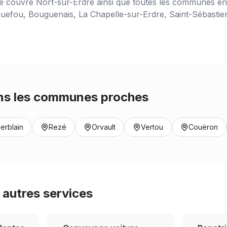
ce couvre
Nort-sur-Erdre
ainsi que toutes les communes env
uefou, Bouguenais, La Chapelle-sur-Erdre, Saint-Sébastien-
s les communes proches
erblain
Rezé
Orvault
Vertou
Couëron
autres services