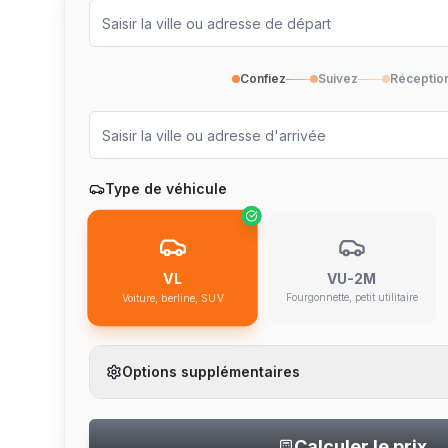
Confiez
Suivez
Réceptio
Type de véhicule
VU-2M
VL
Fourgonnette, petit utilitaire
Voiture, berline, SUV
Options supplémentaires
Calculer le prix