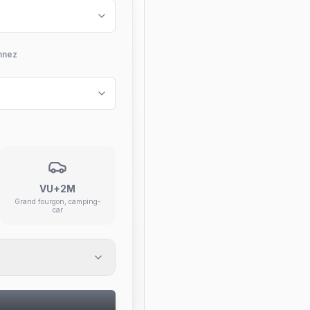
nnez
VU+2M
Grand fourgon, camping-
car