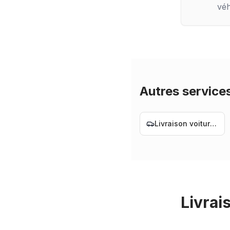
véh
Autres service
Livraison voiture Nantes
Livrais