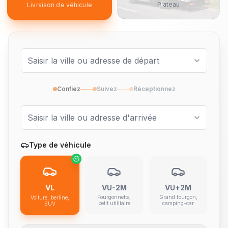
Plateau
Livraison de véhicule
Confiez
Suivez
Réceptionnez
Type de véhicule
VL
VU-2M
VU+2M
Fourgonnette,
Grand fourgon,
Voiture, berline,
petit utilitaire
camping-car
SUV