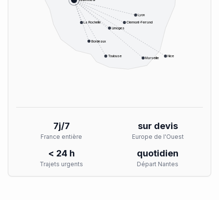
Lyon
La Rochelle
Clermont-Ferrand
Limoges
Bordeaux
Toulouse
Nice
Marseille
7j/7
sur devis
France entière
Europe de l'Ouest
< 24 h
quotidien
Trajets urgents
Départ Nantes