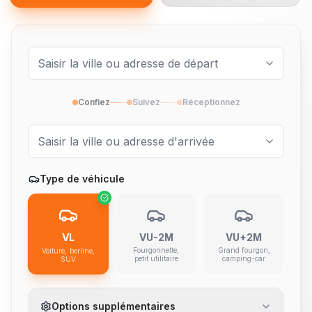
Confiez
Suivez
Réceptionnez
Type de véhicule
VL
VU-2M
VU+2M
Fourgonnette,
Grand fourgon,
Voiture, berline,
petit utilitaire
camping-car
SUV
Options supplémentaires