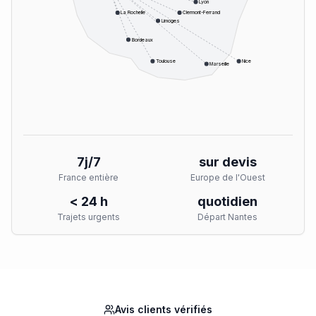
Lyon
La Rochelle
Clermont-Ferrand
Limoges
Bordeaux
Toulouse
Nice
Marseille
7j/7
sur devis
France entière
Europe de l'Ouest
< 24 h
quotidien
Trajets urgents
Départ Nantes
Avis clients vérifiés