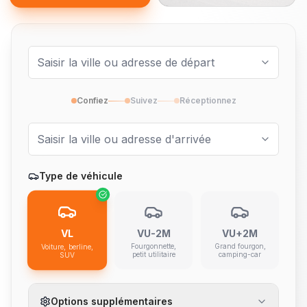
Confiez
Suivez
Réceptionnez
Type de véhicule
VL
VU-2M
VU+2M
Fourgonnette,
Grand fourgon,
Voiture, berline,
petit utilitaire
camping-car
SUV
Options supplémentaires