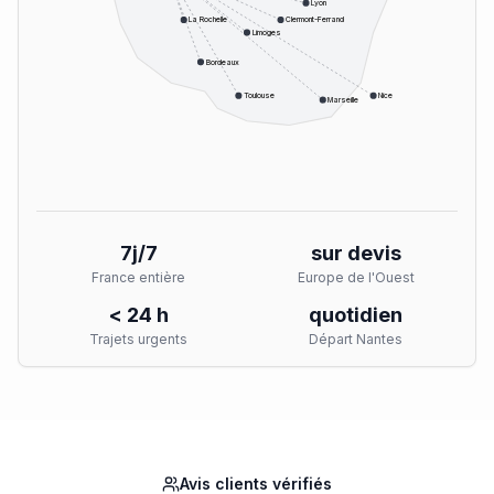
Lyon
La Rochelle
Clermont-Ferrand
Limoges
Bordeaux
Toulouse
Nice
Marseille
7j/7
sur devis
France entière
Europe de l'Ouest
< 24 h
quotidien
Trajets urgents
Départ Nantes
Avis clients vérifiés