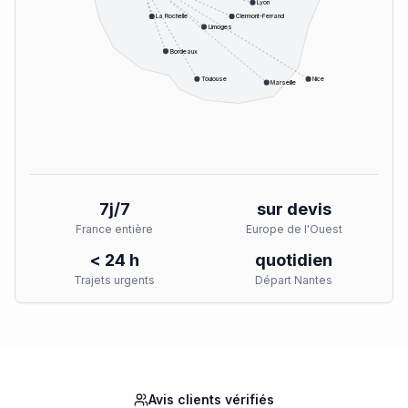
Lyon
La Rochelle
Clermont-Ferrand
Limoges
Bordeaux
Toulouse
Nice
Marseille
7j/7
sur devis
France entière
Europe de l'Ouest
< 24 h
quotidien
Trajets urgents
Départ Nantes
Avis clients vérifiés