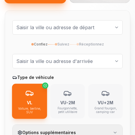
Confiez
Suivez
Réceptionnez
Type de véhicule
VL
VU-2M
VU+2M
Fourgonnette,
Grand fourgon,
Voiture, berline,
petit utilitaire
camping-car
SUV
Options supplémentaires