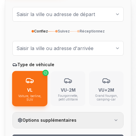
Confiez
Suivez
Réceptionnez
Type de véhicule
VL
VU-2M
VU+2M
Fourgonnette,
Grand fourgon,
Voiture, berline,
petit utilitaire
camping-car
SUV
Options supplémentaires