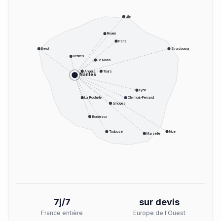
Lille
Rouen
Paris
Brest
Strasbourg
Rennes
Le Mans
Angers
Tours
Nantes
Lyon
La Rochelle
Clermont-Ferrand
Limoges
Bordeaux
Toulouse
Nice
Marseille
7j/7
sur devis
France entière
Europe de l'Ouest