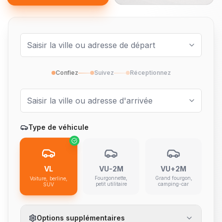
Confiez
Suivez
Réceptionnez
Type de véhicule
VL
VU-2M
VU+2M
Fourgonnette,
Grand fourgon,
Voiture, berline,
petit utilitaire
camping-car
SUV
Options supplémentaires