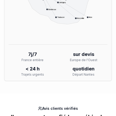
Limoges
Bordeaux
Toulouse
Nice
Marseille
7j/7
sur devis
France entière
Europe de l'Ouest
< 24 h
quotidien
Trajets urgents
Départ Nantes
Avis clients vérifiés