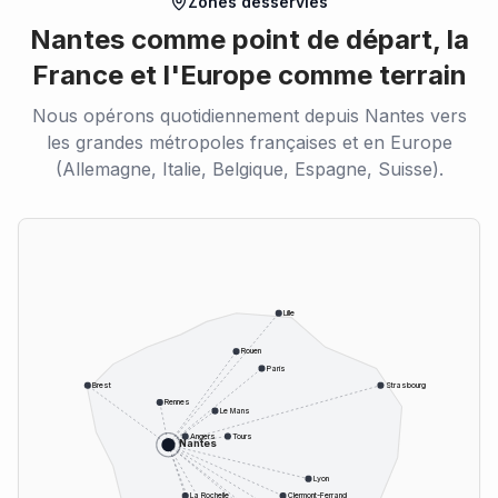
Zones desservies
Nantes comme point de départ, la
France et l'Europe comme terrain
Nous opérons quotidiennement depuis Nantes vers
les grandes métropoles françaises et en Europe
(Allemagne, Italie, Belgique, Espagne, Suisse).
Lille
Rouen
Paris
Brest
Strasbourg
Rennes
Le Mans
Angers
Tours
Nantes
Lyon
La Rochelle
Clermont-Ferrand