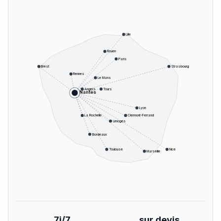
Lille
Rouen
Paris
Brest
Strasbourg
Rennes
Le Mans
Angers
Tours
Nantes
Lyon
La Rochelle
Clermont-Ferrand
Limoges
Bordeaux
Toulouse
Nice
Marseille
7j/7
sur devis