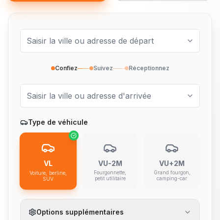
Confiez
Suivez
Réceptionnez
Type de véhicule
VL
VU-2M
VU+2M
Fourgonnette,
Grand fourgon,
Voiture, berline,
petit utilitaire
camping-car
SUV
Options supplémentaires