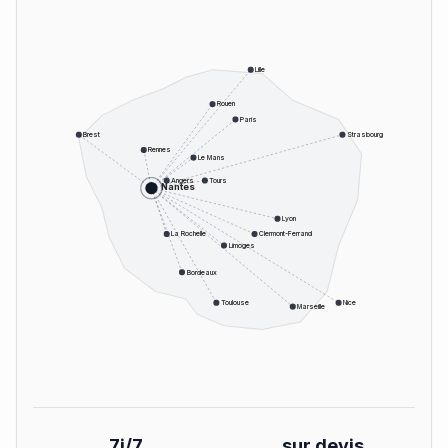
Lille
Rouen
Paris
Brest
Strasbourg
Rennes
Le Mans
Angers
Tours
Nantes
Lyon
La Rochelle
Clermont-Ferrand
Limoges
Bordeaux
Toulouse
Nice
Marseille
7j/7
sur devis