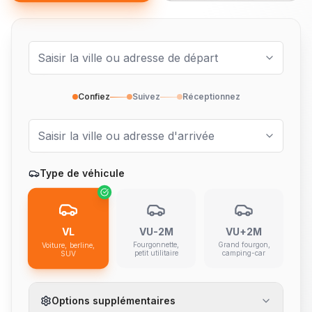
Confiez
Suivez
Réceptionnez
Type de véhicule
VL
VU-2M
VU+2M
Fourgonnette,
Grand fourgon,
Voiture, berline,
petit utilitaire
camping-car
SUV
Options supplémentaires