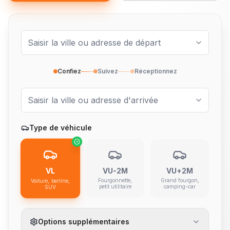
Confiez
Suivez
Réceptionnez
Type de véhicule
VL
VU-2M
VU+2M
Fourgonnette,
Grand fourgon,
Voiture, berline,
petit utilitaire
camping-car
SUV
Options supplémentaires