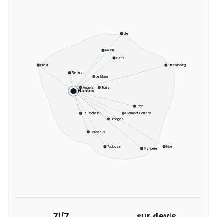
Lille
Rouen
Paris
Brest
Strasbourg
Rennes
Le Mans
Angers
Tours
Nantes
Lyon
La Rochelle
Clermont-Ferrand
Limoges
Bordeaux
Toulouse
Nice
Marseille
7j/7
sur devis