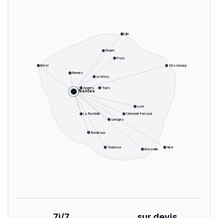
Lille
Rouen
Paris
Brest
Strasbourg
Rennes
Le Mans
Angers
Tours
Nantes
Lyon
La Rochelle
Clermont-Ferrand
Limoges
Bordeaux
Toulouse
Nice
Marseille
7j/7
sur devis