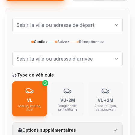
Confiez
Suivez
Réceptionnez
Type de véhicule
VL
VU-2M
VU+2M
Fourgonnette,
Grand fourgon,
Voiture, berline,
petit utilitaire
camping-car
SUV
Options supplémentaires