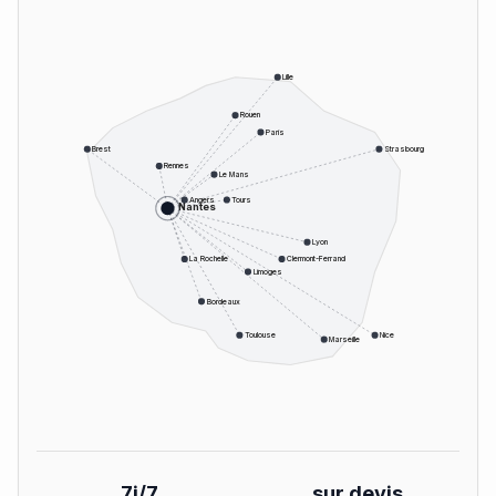
Lille
Rouen
Paris
Brest
Strasbourg
Rennes
Le Mans
Angers
Tours
Nantes
Lyon
La Rochelle
Clermont-Ferrand
Limoges
Bordeaux
Toulouse
Nice
Marseille
7j/7
sur devis