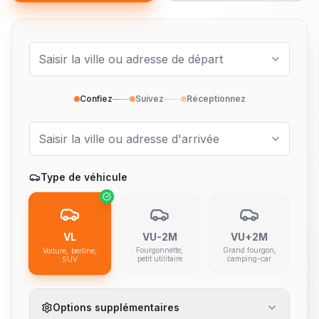
Confiez
Suivez
Réceptionnez
Type de véhicule
VL
VU-2M
VU+2M
Fourgonnette,
Grand fourgon,
Voiture, berline,
petit utilitaire
camping-car
SUV
Options supplémentaires