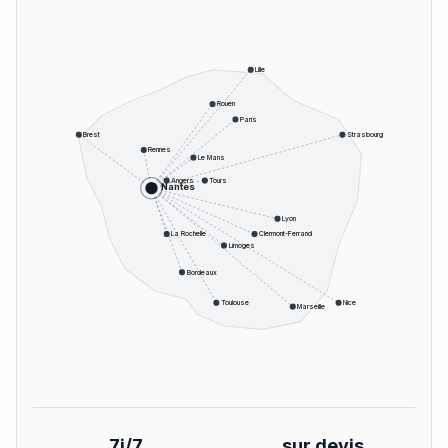
Lille
Rouen
Paris
Brest
Strasbourg
Rennes
Le Mans
Angers
Tours
Nantes
Lyon
La Rochelle
Clermont-Ferrand
Limoges
Bordeaux
Toulouse
Nice
Marseille
7j/7
sur devis