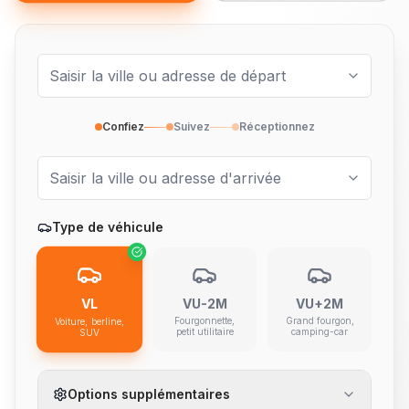
Confiez
Suivez
Réceptionnez
Type de véhicule
VL
VU-2M
VU+2M
Fourgonnette,
Grand fourgon,
Voiture, berline,
petit utilitaire
camping-car
SUV
Options supplémentaires