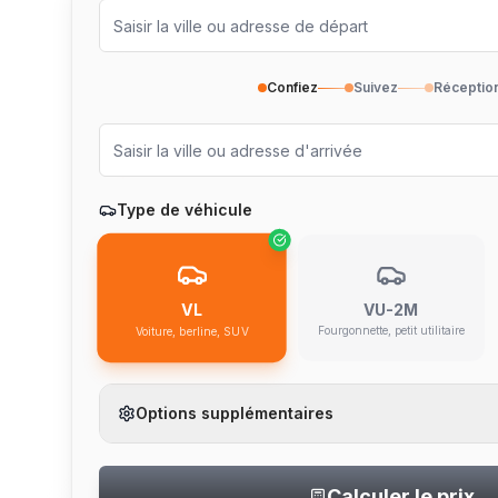
Confiez
Suivez
Réceptio
Type de véhicule
VU-2M
VL
Fourgonnette, petit utilitaire
Voiture, berline, SUV
Options supplémentaires
Calculer le prix