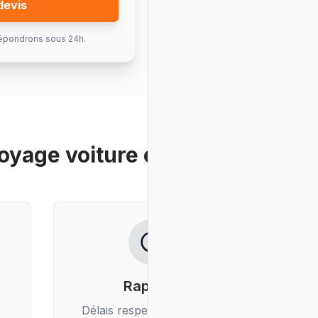
devis
épondrons sous 24h.
oyage voiture électrique
?
Rapidité
Délais respectés, livraison