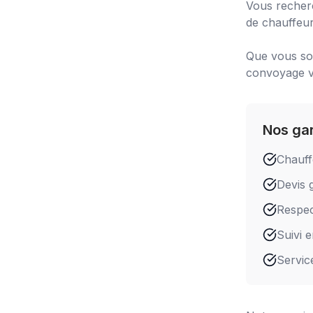
Vous recher
de chauffeur
Que vous soy
convoyage vo
Nos ga
Chauff
Devis g
Respect
Suivi 
Servic