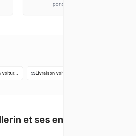
ponctuelle
Livraison voiture électrique Nantes
Livraison voiture de luxe Nantes
Convoyage voiture de luxe Nantes
llerin
et ses environs