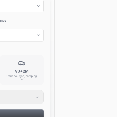
nnez
VU+2M
Grand fourgon, camping-
car