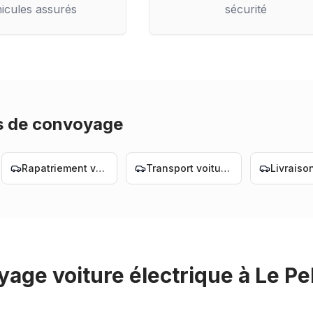
icules assurés
sécurité
s de convoyage
Rapatriement voiture Nantes
Transport voiture Nantes
age voiture électrique
à
Le Pe