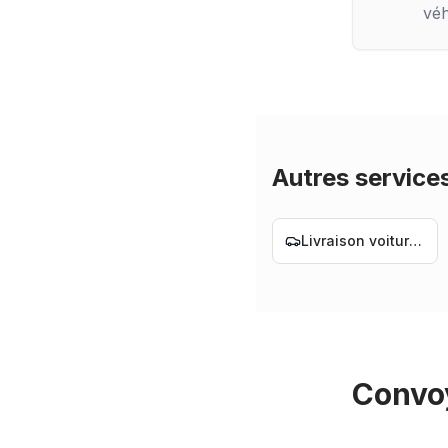
véh
Autres service
Livraison voiture Nantes
Convoy