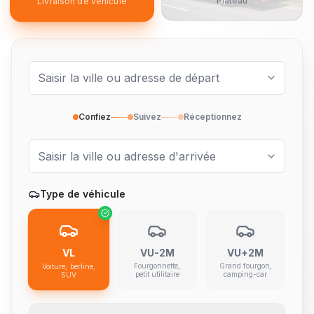
Plateau
Livraison de véhicule
Confiez
Suivez
Réceptionnez
Type de véhicule
VL
VU-2M
VU+2M
Fourgonnette,
Grand fourgon,
Voiture, berline,
petit utilitaire
camping-car
SUV