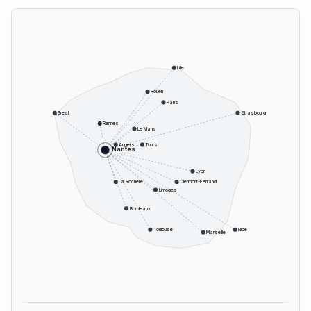
Lille
Rouen
Paris
Brest
Strasbourg
Rennes
Le Mans
Angers
Tours
Nantes
Lyon
La Rochelle
Clermont-Ferrand
Limoges
Bordeaux
Toulouse
Nice
Marseille