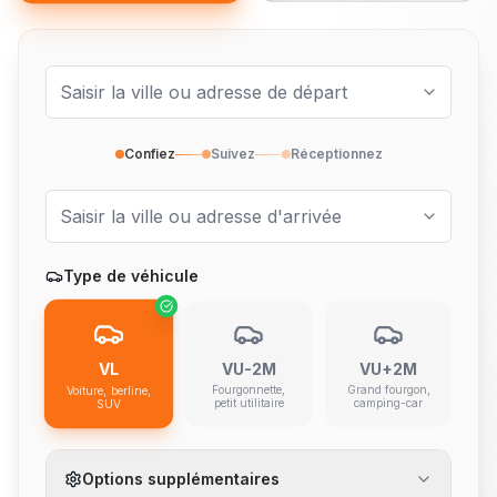
Confiez
Suivez
Réceptionnez
Type de véhicule
VL
VU-2M
VU+2M
Fourgonnette,
Grand fourgon,
Voiture, berline,
petit utilitaire
camping-car
SUV
Options supplémentaires