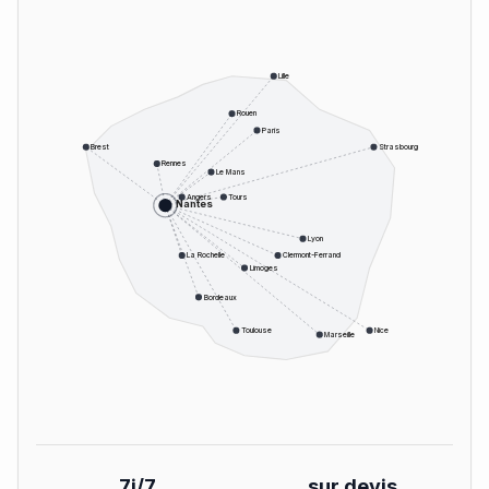
Lille
Rouen
Paris
Brest
Strasbourg
Rennes
Le Mans
Angers
Tours
Nantes
Lyon
La Rochelle
Clermont-Ferrand
Limoges
Bordeaux
Toulouse
Nice
Marseille
7j/7
sur devis