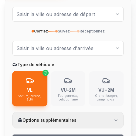
Confiez
Suivez
Réceptionnez
Type de véhicule
VL
VU-2M
VU+2M
Fourgonnette,
Grand fourgon,
Voiture, berline,
petit utilitaire
camping-car
SUV
Options supplémentaires