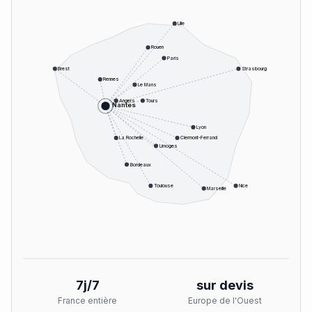
Lille
Rouen
Paris
Brest
Strasbourg
Rennes
Le Mans
Angers
Tours
Nantes
Lyon
La Rochelle
Clermont-Ferrand
Limoges
Bordeaux
Toulouse
Nice
Marseille
7j/7
sur devis
France entière
Europe de l'Ouest