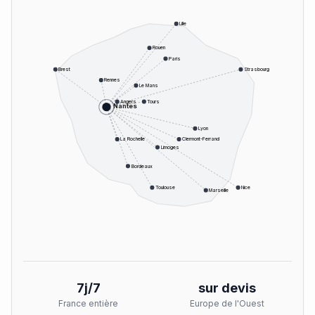
Lille
Rouen
Paris
Brest
Strasbourg
Rennes
Le Mans
Angers
Tours
Nantes
Lyon
La Rochelle
Clermont-Ferrand
Limoges
Bordeaux
Toulouse
Nice
Marseille
7j/7
sur devis
France entière
Europe de l'Ouest