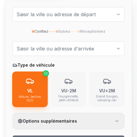
Confiez
Suivez
Réceptionnez
Type de véhicule
VL
VU-2M
VU+2M
Fourgonnette,
Grand fourgon,
Voiture, berline,
petit utilitaire
camping-car
SUV
Options supplémentaires