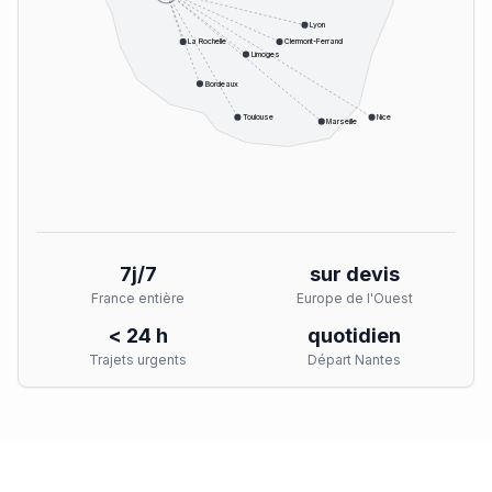
Lyon
La Rochelle
Clermont-Ferrand
Limoges
Bordeaux
Toulouse
Nice
Marseille
7j/7
sur devis
France entière
Europe de l'Ouest
< 24 h
quotidien
Trajets urgents
Départ Nantes