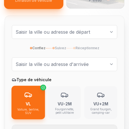
Plateau
Livraison de véhicule
Confiez
Suivez
Réceptionnez
Type de véhicule
VL
VU-2M
VU+2M
Fourgonnette,
Grand fourgon,
Voiture, berline,
petit utilitaire
camping-car
SUV