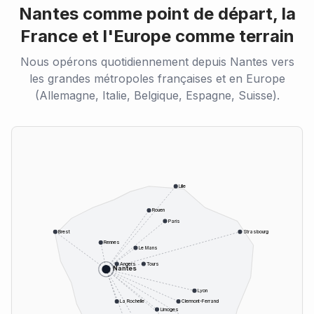
Nantes comme point de départ, la
France et l'Europe comme terrain
Nous opérons quotidiennement depuis Nantes vers
les grandes métropoles françaises et en Europe
(Allemagne, Italie, Belgique, Espagne, Suisse).
Lille
Rouen
Paris
Brest
Strasbourg
Rennes
Le Mans
Angers
Tours
Nantes
Lyon
La Rochelle
Clermont-Ferrand
Limoges