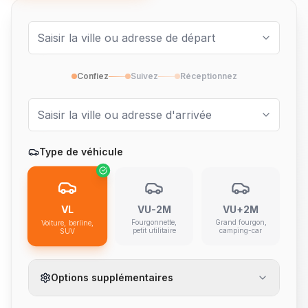
Confiez
Suivez
Réceptionnez
Type de véhicule
VL
VU-2M
VU+2M
Fourgonnette,
Grand fourgon,
Voiture, berline,
petit utilitaire
camping-car
SUV
Options supplémentaires