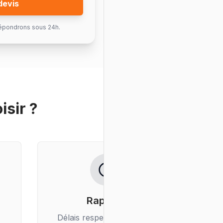
devis
épondrons sous 24h.
isir ?
Rapidité
Délais respectés, livraison