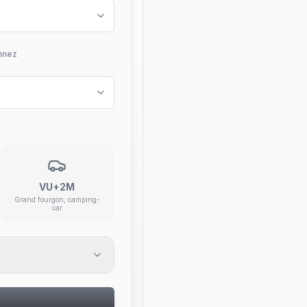
nnez
VU+2M
Grand fourgon, camping-
car