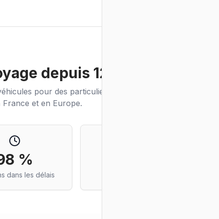
oyage depuis 12 ans
éhicules pour des particuliers,
n France et en Europe.
98 %
4,9/5
ns dans les délais
note moyenne clients