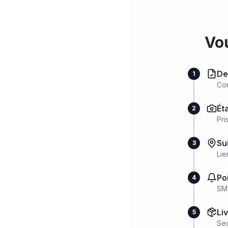
Vou
De
1
Con
Ét
2
Pri
Su
3
Lie
Po
4
SMS
Li
5
Sec