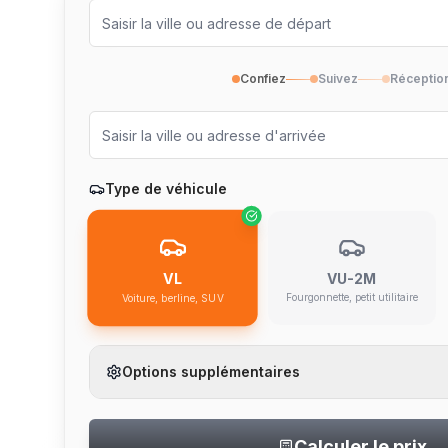
Confiez
Suivez
Réceptio
Type de véhicule
VU-2M
VL
Fourgonnette, petit utilitaire
Voiture, berline, SUV
Options supplémentaires
Calculer le prix