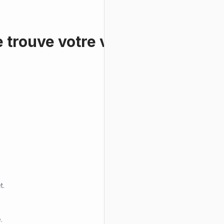
 trouve votre voiture
t.
.