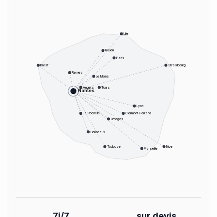
Lille
Rouen
Paris
Brest
Strasbourg
Rennes
Le Mans
Angers
Tours
Nantes
Lyon
La Rochelle
Clermont-Ferrand
Limoges
Bordeaux
Toulouse
Nice
Marseille
7j/7
sur devis