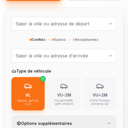
Confiez
Suivez
Réceptionnez
Type de véhicule
VL
VU-2M
VU+2M
Fourgonnette,
Grand fourgon,
Voiture, berline,
petit utilitaire
camping-car
SUV
Options supplémentaires