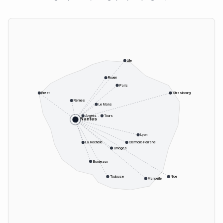
Lille
Rouen
Paris
Brest
Strasbourg
Rennes
Le Mans
Angers
Tours
Nantes
Lyon
La Rochelle
Clermont-Ferrand
Limoges
Bordeaux
Toulouse
Nice
Marseille