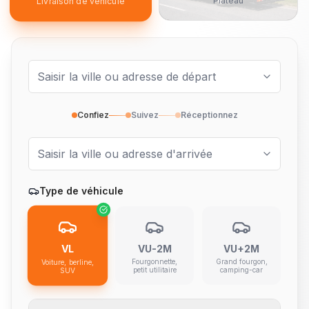
Plateau
Livraison de véhicule
Confiez
Suivez
Réceptionnez
Type de véhicule
VL
VU-2M
VU+2M
Fourgonnette,
Grand fourgon,
Voiture, berline,
petit utilitaire
camping-car
SUV