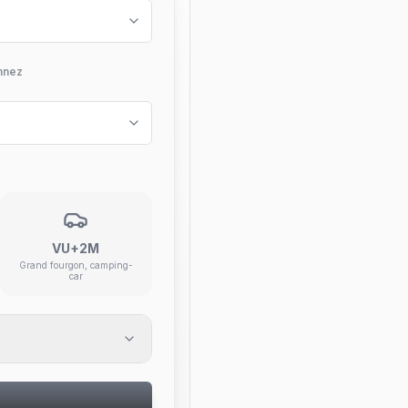
nnez
VU+2M
Grand fourgon, camping-
car