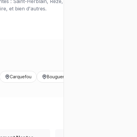
es : Saint-Herblain, Rezé, Orvault, Vertou,
e, et bien d'autres.
Carquefou
Bouguenais