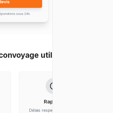
devis
épondrons sous 24h.
convoyage utilitaire
?
Rapidité
Délais respectés, livraison