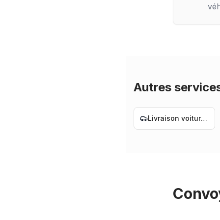
véh
Autres service
Livraison voiture Nantes
Convoy