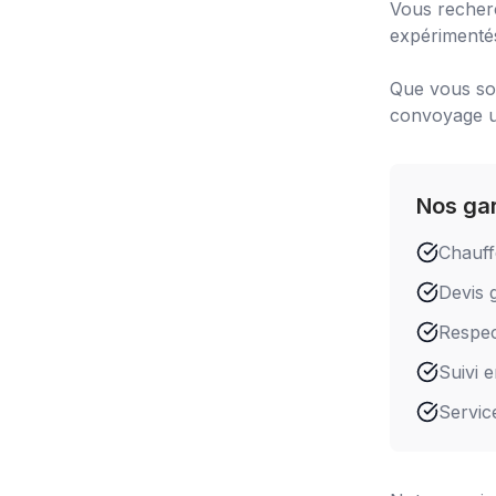
Vous recher
expérimentés
Que vous soy
convoyage uti
Nos ga
Chauff
Devis g
Respect
Suivi 
Servic