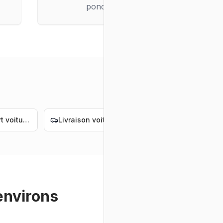
ponctuelle
Transport voiture Nantes
Livraison voiture électrique Nantes
Convoyage voiture électrique Nantes
environs