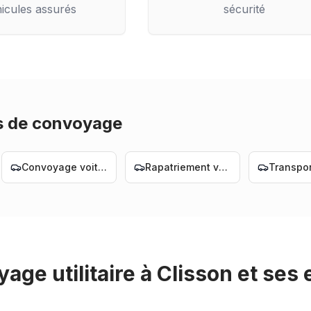
icules assurés
sécurité
s de convoyage
Convoyage voiture Nantes
Rapatriement voiture Nantes
age utilitaire
à
Clisson
et ses 