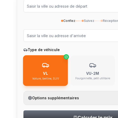
Confiez
Suivez
Réceptio
Type de véhicule
VU-2M
VL
Fourgonnette, petit utilitaire
Voiture, berline, SUV
Options supplémentaires
Calculer le prix