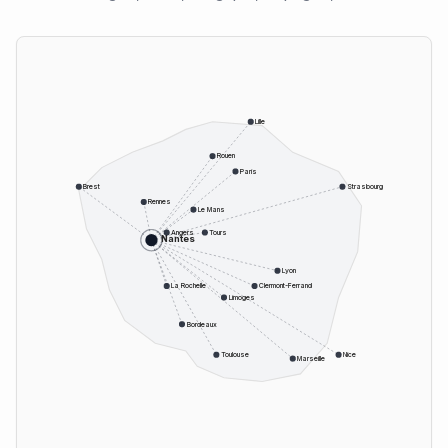
Lille
Rouen
Paris
Brest
Strasbourg
Rennes
Le Mans
Angers
Tours
Nantes
Lyon
La Rochelle
Clermont-Ferrand
Limoges
Bordeaux
Toulouse
Nice
Marseille