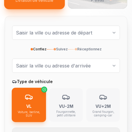
Plateau
Livraison de véhicule
Confiez
Suivez
Réceptionnez
Type de véhicule
VL
VU-2M
VU+2M
Fourgonnette,
Grand fourgon,
Voiture, berline,
petit utilitaire
camping-car
SUV